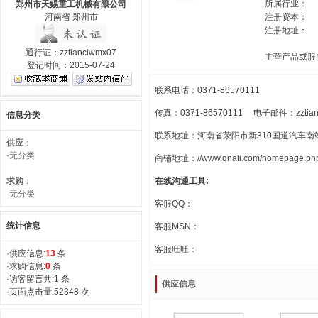
所属行业：
郑州市天赐重工机械有限公司
河南省 郑州市
注册资本：
注册地址：
通行证：zztianciwmx07
主营产品或服
登记时间：2015-07-24
联系电话：0371-86570111
传真：0371-86570111 电子邮件：zztianc
信息分类
联系地址：河南省荥阳市新310国道汽车南
供应
：
·
无分类
商铺地址：//www.qnali.com/homepage.php
求购
：
在线沟通工具:
·
无分类
客服QQ：
统计信息
客服MSN：
客服旺旺：
·供应信息:
13
条
·求购信息:
0
条
·访客留言共:1 条
供应信息
·页面点击量:52348 次